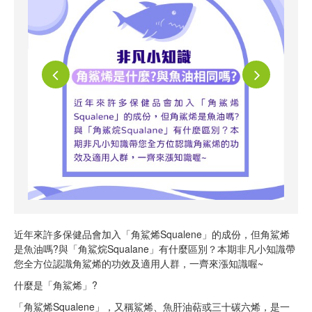
近年來許多保健品會加入「角鯊烯Squalene」的成份，但角鯊烯
是魚油嗎?與「角鯊烷Squalane」有什麼區別？本期非凡小知識帶
您全方位認識角鯊烯的功效及適用人群，一齊來漲知識喔~
什麼是「角鯊烯」?
「角鯊烯Squalene」，又稱鯊烯、魚肝油萜或三十碳六烯，是一