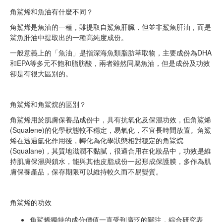
角鯊烯和魚油有什麼不同？
角鯊烯是魚油的一種，雖提取自鯊魚肝臟，但並非鯊魚肝油，而是
鯊魚肝油中提取出的一種高純度成份。
一般意義上的「魚油」是指深海魚類脂肪萃取物，主要成份為DHA
和EPA等多元不飽和脂肪酸，兩者雖然同屬魚油，但是成份及功效
卻是有很大區別的。
角鯊烯和角鯊烷的區別？
角鯊烯用於肌膚保養品成份中，具有抗氧化及保濕功效，但角鯊烯
(Squalene)的化學狀態較不穩定，易氧化，不宜長時間放置。角鯊
烯在透過氫化作用後，轉化為化學狀態相對穩定的角鯊烷
(Squalane)，其質地滋潤不黏膩，很適合用在化妝品中，功效是維
持肌膚保濕與鎖水，能與其他皮脂成份一起形成保護膜，多作為肌
膚保養產品，保存期限可以維持較久而不易變質。
角鯊烯的功效
角鯊烯獨特的成分價值一直受到廣泛的關注，綜合研究表