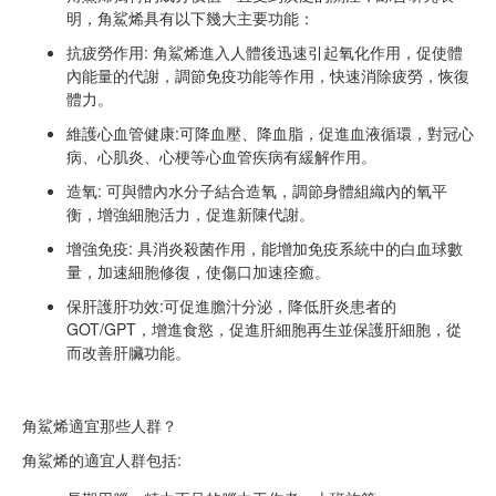
明，角鯊烯具有以下幾大主要功能：
抗疲勞作用: 角鯊烯進入人體後迅速引起氧化作用，促使體
內能量的代謝，調節免疫功能等作用，快速消除疲勞，恢復
體力。
維護心血管健康:可降血壓、降血脂，促進血液循環，對冠心
病、心肌炎、心梗等心血管疾病有緩解作用。
造氧: 可與體內水分子結合造氧，調節身體組織內的氧平
衡，增強細胞活力，促進新陳代謝。
增強免疫: 具消炎殺菌作用，能增加免疫系統中的白血球數
量，加速細胞修復，使傷口加速痊癒。
保肝護肝功效:可促進膽汁分泌，降低肝炎患者的
GOT/GPT，增進食慾，促進肝細胞再生並保護肝細胞，從
而改善肝臟功能。
角鯊烯適宜那些人群？
角鯊烯的適宜人群包括: