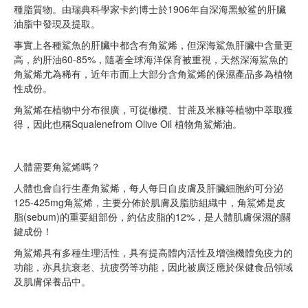
種脂質物。由瑞典科學家卡約博士於1906年自深海黑鲛鲨的肝臟
油脂中發現及提取。
事實上各種鯊魚的肝臟中都含有角鯊烯，但深海鯊魚肝臟中含量更
高，約肝油60-85%，隨著全球海洋保育被重視，天然深海鯊魚的
角鯊烯尤為稀有，近年市面上大部分含角鯊烯的保濕產品多為植物
性成份。
角鯊烯在植物中分布很廣，可從橄欖、甘蔗及米糠等植物中萃取獲
得，因此也稱Squalenefrom Olive Oil 植物角鯊烯油。
人體需要角鯊烯嗎？
人體也會自行生產角鯊烯，每人每日自皮膚及肝臟細胞約可分泌
125-425mg角鯊烯，主要分佈於肌膚及脂肪組織中，角鯊烯是皮
脂(sebum)的重要組部份，約佔皮脂的12%，是人體肌膚保濕的關
鍵成份！
角鯊烯具有多種生理活性，具有提高體內活性及增強機體免疫力的
功能，亦具抗衰老、抗疲勞等功能，因此被廣泛應於保健食品領域
及肌膚保養品中。