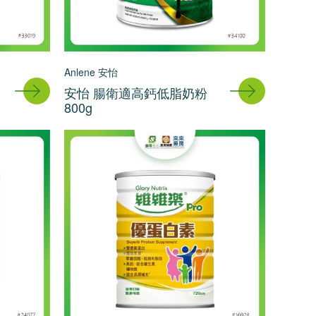
Anlene 安怡
安怡 腸衛適高鈣低脂奶粉
800g