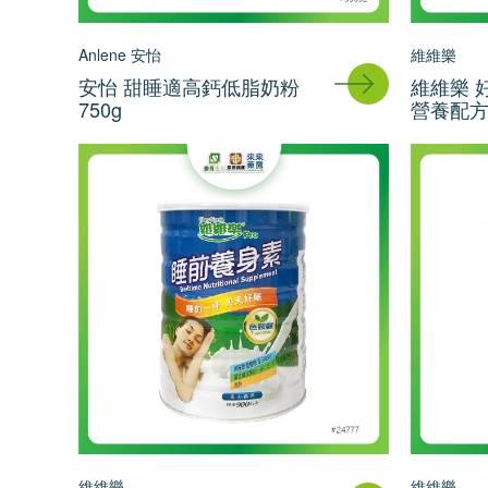
Anlene 安怡
維維樂
安怡 甜睡適高鈣低脂奶粉
維維樂 
750g
營養配方7
維維樂
維維樂