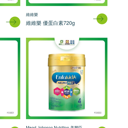
維維樂
維維樂 優蛋白素720g
Mead Johnson Nutrition 美贊臣