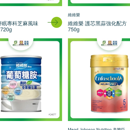
維維樂
好眠專科芝麻風味
維維樂 護芯黑蒜強化配方
20g
750g
Mead Johnson Nutrition 美贊臣