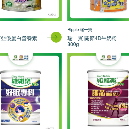
Ripple 瑞一寶
 諾亞優蛋白營養素
瑞一寶 關節4D牛奶粉
800g