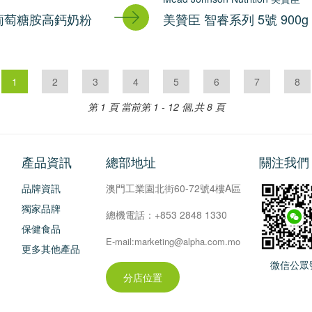
葡萄糖胺高鈣奶粉
美贊臣 智睿系列 5號 900g
1
2
3
4
5
6
7
8
第 1 頁
當前第 1 - 12 個,共 8 頁
產品資訊
總部地址
關注我們
品牌資訊
澳門工業園北街60-72號4樓A區
獨家品牌
總機電話：+853 2848 1330
保健食品
E-mail:marketing@alpha.com.mo
更多其他產品
微信公眾
分店位置