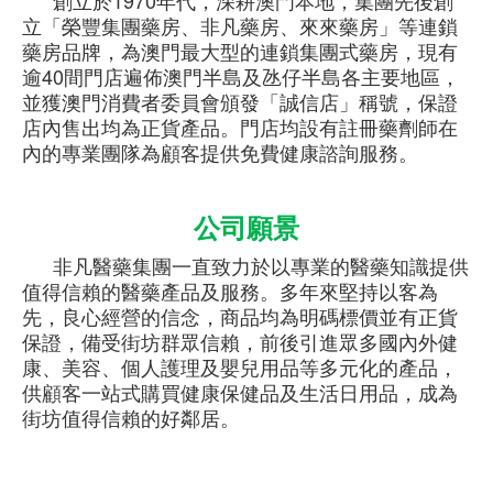
創立於1970年代，深耕澳門本地，集團先後創
立「榮豐集團藥房、非凡藥房、來來藥房」等連鎖
藥房品牌，為澳門最大型的連鎖集團式藥房，
現有
逾40間門店遍佈澳門半島及氹仔半島各主要地區，
並獲澳門消費者委員會頒發「誠信店」稱號，保證
店內售出均為正貨產品。門店
均設有註冊藥劑師在
內的專業團隊為顧客提供免費健康諮詢服務。
公司願景
非凡醫藥集團一直致力於以專業的醫藥知識提供
值得信賴的醫藥產品及服務。多年來堅持以客為
先，良心經營的信念，商品均為明碼標價並有正貨
保證，備受街坊群眾信賴，前後引進眾多國內外健
康、美容、個人護理及嬰兒用品等多元化的產品，
供顧客一站式購買健康保健品及生活日用品，成為
街坊值得信賴的好鄰居。