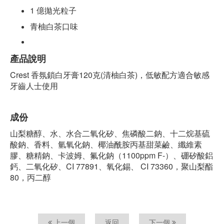
1 億拋光粒子
青柚白茶口味
產品說明
Crest 香氛鎖白牙膏120克(清柚白茶)，低敏配方適合敏感
牙齒人士使用
成份
山梨糖醇、水、水合二氧化矽、焦磷酸二鈉、十二烷基硫
酸鈉、香料、氫氧化鈉、椰油酰胺丙基甜菜鹼、纖維素
膠、糖精鈉、卡波姆、氟化鈉（1100ppm F-）、硼矽酸鋁
鈣、二氧化矽、CI 77891、氧化錫、 CI 73360，聚山梨酯
80，丙二醇
上一個
返回
下一個