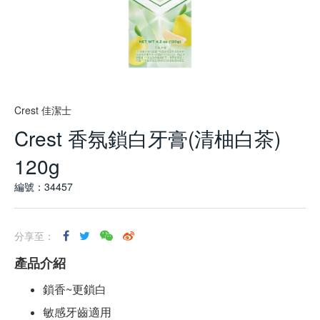
Crest 佳潔士
Crest 香氛鎖白牙膏(清柚白茶)
120g
編號：34457
分享至：
產品介紹
鎖香~更鎖白
敏感牙齒適用