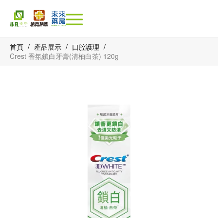
首頁
/
產品展示
/
口腔護理
/
Crest 香氛鎖白牙膏(清柚白茶) 120g