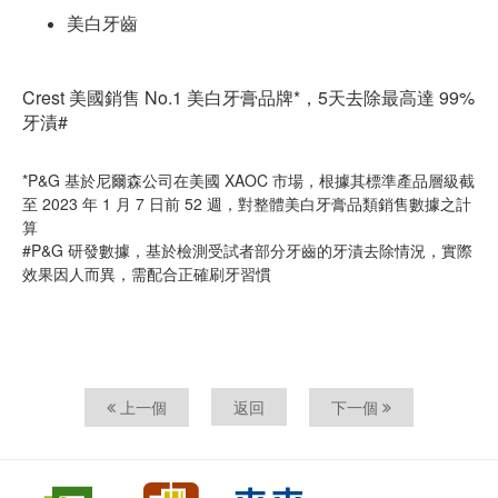
美白牙齒
Crest 美國銷售 No.1 美白牙膏品牌*，5天去除最高達 99%
牙漬#
*P&G 基於尼爾森公司在美國 XAOC 市場，根據其標準產品層級截
至 2023 年 1 月 7 日前 52 週，對整體美白牙膏品類銷售數據之計
算
#P&G 研發數據，基於檢測受試者部分牙齒的牙漬去除情況，實際
效果因人而異，需配合正確刷牙習慣
上一個
返回
下一個