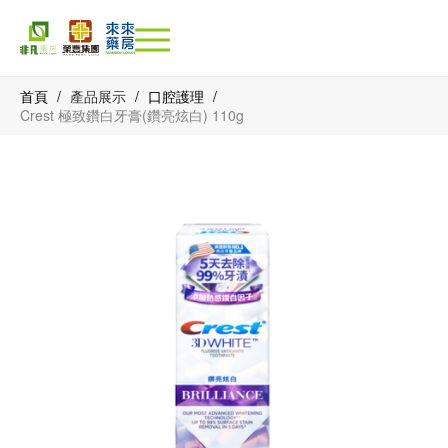
首頁
/
產品展示
/
口腔護理
/
Crest 極致鑽白牙膏(鑽亮炫白) 110g