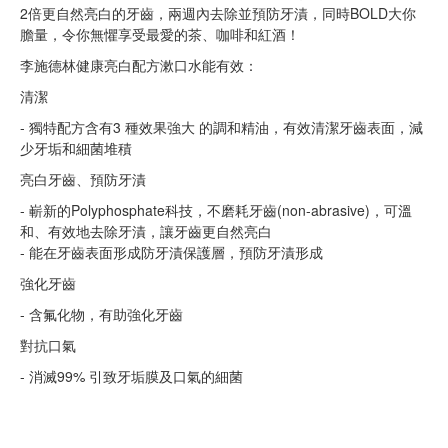
2倍更自然亮白的牙齒，兩週內去除並預防牙漬，同時BOLD大你
膽量，令你無懼享受最愛的茶、咖啡和紅酒！
李施德林健康亮白配方漱口水能有效：
清潔
- 獨特配方含有3 種效果強大 的調和精油，有效清潔牙齒表面，減
少牙垢和細菌堆積
亮白牙齒、預防牙漬
- 嶄新的Polyphosphate科技，不磨耗牙齒(non-abrasive)，可溫
和、有效地去除牙漬，讓牙齒更自然亮白
- 能在牙齒表面形成防牙漬保護層，預防牙漬形成
強化牙齒
- 含氟化物，有助強化牙齒
對抗口氣
- 消滅99% 引致牙垢膜及口氣的細菌