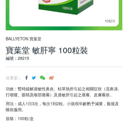
BALLYETON 寶葉堂
寶葉堂 敏肝寧 100粒裝
編號：28215
分享至：
功效：暫時緩解過敏性鼻炎、枯草熱所引起之相關症狀（流鼻涕、
打噴嚏、眼睛及喉部瘙癢）及過敏所引起之瘙癢、皮膚癢疹。
用法：成人1日3次，每次1到2粒。小孩視年齡酌予減量，飯後及
睡前服用。
規格：100粒/盒