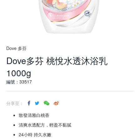
Dove 多芬
Dove多芬 桃悅水透沐浴乳
1000g
編號：33517
分享至：
散發清雅白桃香
清爽水透配方，輕盈不黏膩
24小時 持久水嫩