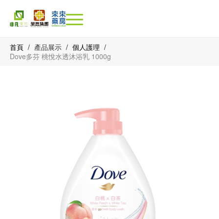
首頁
/
產品展示
/
個人護理
/
Dove多芬 桃悅水透沐浴乳 1000g