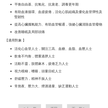
平衡自由基、抗氧化、抗衰老、調養更年期
有助血液循環、血虛疲倦，活化心肌組織及優化血管彈性及
堅韌性
提高心臟攜氧能力、有助血管暢通，強健心臟清除血管廢物
改善睡眠及局部頭痛
【適用對象 】
活化心血管人士，關注三高、血糖、血脂、血壓人士
飲食不均衡，體重過胖人士
活動不靈，肢體麻木，疲倦乏力人士
視力模糊，嗜睡，頭量目眩人士
舒緩壓力，精神不振人士
常熬夜、壓力大、煙酒過量、缺乏運動人士