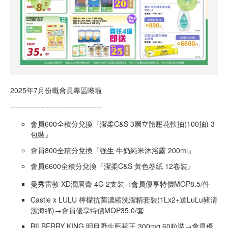
2025年7月份嘅會員專區嚟啦
------------------------------------
會員600全積分兌換『潔柔C&S 3層立體壓花軟抽(100抽) 3
包裝』
會員800全積分兌換『強生 牛奶純米沐浴露 200ml』
會員6600全積分兌換『潔柔C&S 黃色卷紙 12卷裝』
曼秀雷敦 XD潤唇膏 4G 2支裝→會員優享特價MOP8.5/件
Castle x LULU 檸檬抗菌濃縮洗潔精套裝(1Lx2+送LuLu豬清
潔海綿)→會員優享特價MOP35.0/套
BILBERRY KING 明目野生藍莓王 300mg 60粒裝→會員優