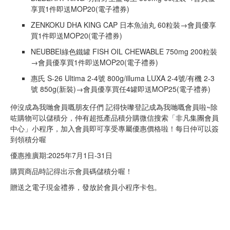
享買1件即送MOP20(電子禮券)
ZENKOKU DHA KING CAP 日本魚油丸 60粒裝→會員優享
買1件即送MOP20(電子禮券)
NEUBBEI綠色鐵罐 FISH OIL CHEWABLE 750mg 200粒裝
→會員優享買1件即送MOP20(電子禮券)
惠氏 S-26 Ultima 2-4號 800g/illuma LUXA 2-4號/有機 2-3
號 850g(新裝)→會員優享買任4罐即送MOP25(電子禮券)
仲沒成為我哋會員嘅朋友仔們 記得快嚟登記成為我哋嘅會員啦~除
咗購物可以儲積分，仲有超抵產品積分購微信搜索「非凡集團會員
中心」小程序，加入會員即可享受專屬優惠價格啦！每日仲可以簽
到領積分喔
優惠推廣期:2025年7月1日-31日
購買商品時記得出示會員碼儲積分喔！
贈送之電子現金禮券，發放於會員小程序卡包。