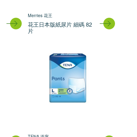
Merries 花王
花王日本版紙尿片 細碼 82
片
TENA 添寧