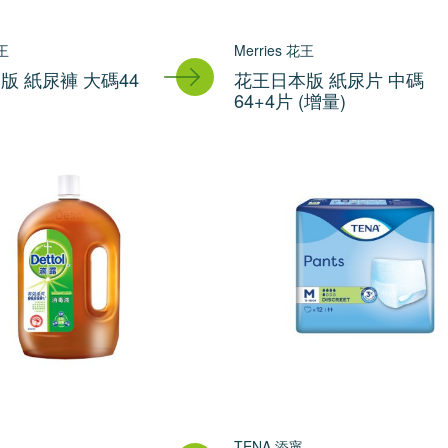
花王
Merries 花王
版 紙尿褲 大碼44
花王日本版 紙尿片 中碼
64+4片 (增量)
TENA 添寧