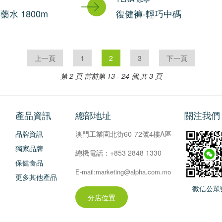
水 1800m
復健褲-輕巧中碼
上一頁
1
2
3
下一頁
第 2 頁
當前第 13 - 24 個,共 3 頁
產品資訊
總部地址
關注我們
品牌資訊
澳門工業園北街60-72號4樓A區
獨家品牌
總機電話：+853 2848 1330
保健食品
E-mail:marketing@alpha.com.mo
更多其他產品
微信公眾
分店位置