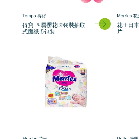
Tempo 得寶
Merries 
得寶 四層櫻花味袋裝抽取
花王日本
式面紙 5包裝
片
Merries 花王
Dettol 滴露