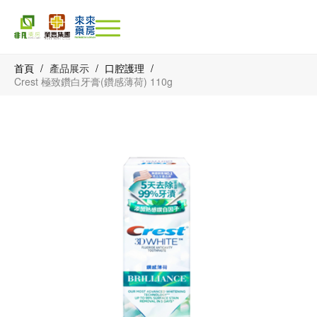
首頁
/
產品展示
/
口腔護理
/
Crest 極致鑽白牙膏(鑽感薄荷) 110g