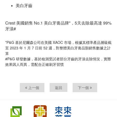
美白牙齒
Crest 美國銷售 No.1 美白牙膏品牌*，5天去除最高達 99%
牙漬#
*P&G 基於尼爾森公司在美國 XAOC 市場，根據其標準產品層級截
至 2023 年 1 月 7 日前 52 週，對整體美白牙膏品類銷售數據之計
算
#P&G 研發數據，基於檢測受試者部分牙齒的牙漬去除情況，實際
效果因人而異，需配合正確刷牙習慣
上一個
返回
下一個