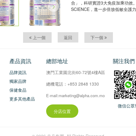
合」，科研實證3大免疫加乘功效。
SCIENCE，進一步倍放低敏全護力
上一個
返回
下一個
產品資訊
總部地址
關注我們
品牌資訊
澳門工業園北街60-72號4樓A區
獨家品牌
總機電話：+853 2848 1330
保健食品
E-mail:marketing@alpha.com.mo
更多其他產品
微信公眾
分店位置
© 2026 非凡集團. All Rights Reserved