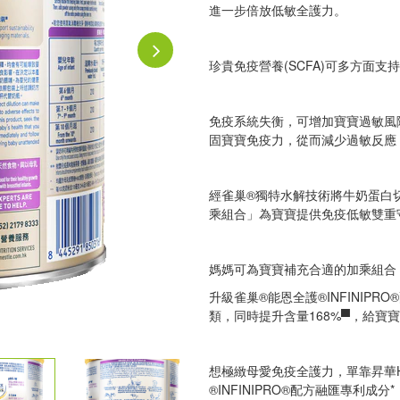
進一步倍放低敏全護力。
珍貴免疫營養(SCFA)可多方面支
免疫系統失衡，可增加寶寶過敏風
固寶寶免疫力，從而減少過敏反應
經雀巢®獨特水解技術將牛奶蛋白
乘組合」為寶寶提供免疫低敏雙重
媽媽可為寶寶補充合適的加乘組合
升級雀巢®能恩全護®INFINIPR
類，同時提升含量168%▀，給寶寶
想極緻母愛免疫全護力，單靠昇華
®INFINIPRO®配方融匯專利