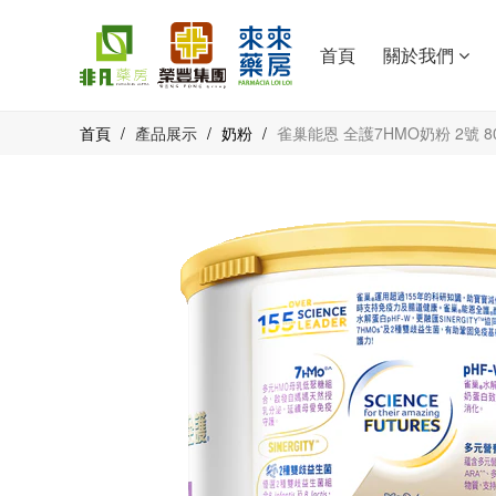
首頁
關於我們
首頁
/
產品展示
/
奶粉
/
雀巢能恩 全護7HMO奶粉 2號 8