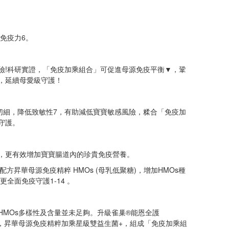
持免疫力6。
險!科研實證，「免疫加乘組合」可促進母源免疫平衡▼，鞏
，延續母愛級守護！
切細，降低致敏性7，有助減低寶寶敏感風險，糅合「免疫加
守護。
，更有效增加寶寶腸道內的珍貴免疫營養。
O®配方昇華母源免疫精粹 HMOs (母乳低聚糖)，增加HMOs種
更全面免疫守護1-14 。
HMOs多樣性及含量並未足夠。升級雀巢®能恩全護
成分*，昇華母源免疫精粹加乘星級雙益生菌+，組成「免疫加乘組