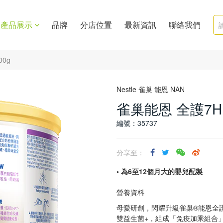
產品展示
品牌
分店位置
最新資訊
聯絡我們
00g
Nestle 雀巢 能恩 NAN
雀巢能恩 全護7HM
編號：35737
分享至：
• 為6至12個月大的嬰兒配製
營養資料
母愛研創，閃耀升級雀巢®能恩全護®I
雙益生菌+，組成「免疫加乘組合」