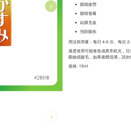
眼睛疲勞
眼睛發癢
結膜充血
預防眼疾
用法與用量：每日 4-6 次、每次 2-
過度使用可能會造成異常眩光，兒
眼瞼或睫毛，如果液體混濁，請勿
規格: 15ml