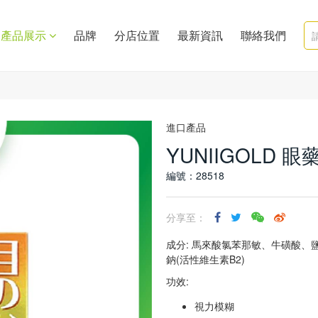
產品展示
品牌
分店位置
最新資訊
聯絡我們
進口產品
YUNIIGOLD 眼藥
編號：28518
分享至：
成分: 馬來酸氯苯那敏、牛磺酸、
鈉(活性維生素B2)
功效:
視力模糊