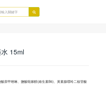
水 15ml
鹽酸萘甲唑啉、鹽酸吡哆醇(維生素B6)、黃素腺嘌呤二核苷酸