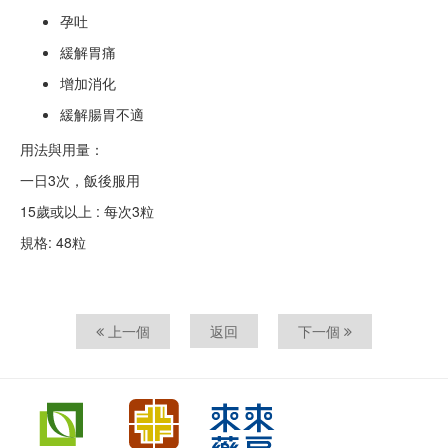
孕吐
緩解胃痛
增加消化
緩解腸胃不適
用法與用量：
一日3次，飯後服用
15歲或以上 : 每次3粒
規格: 48粒
上一個
返回
下一個