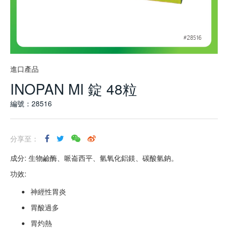
進口產品
INOPAN MI 錠 48粒
編號：28516
分享至：
成分: 生物鹼酶、哌崙西平、氫氧化鋁鎂、碳酸氫鈉。
功效:
神經性胃炎
胃酸過多
胃灼熱