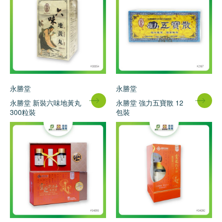
永勝堂
永勝堂
永勝堂 新裝六味地黃丸
永勝堂 強力五寶散 12
300粒裝
包裝