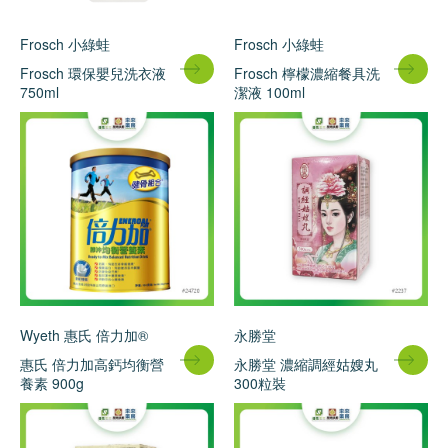
Frosch 小綠蛙
Frosch 小綠蛙
Frosch 環保嬰兒洗衣液
Frosch 檸檬濃縮餐具洗
750ml
潔液 100ml
Wyeth 惠氏 倍力加®
永勝堂
惠氏 倍力加高鈣均衡營
永勝堂 濃縮調經姑嫂丸
養素 900g
300粒裝