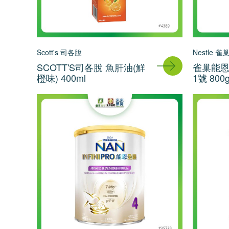
Scott's 司各脫
Nestle 雀
SCOTT'S司各脫 魚肝油(鮮
雀巢能恩
橙味) 400ml
1號 800