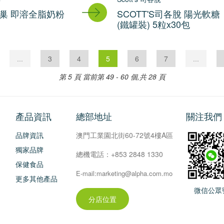
e雀巢 即溶全脂奶粉
SCOTT'S司各脫 陽光軟糖
(鐵罐裝) 5粒x30包
...
3
4
5
6
7
...
第 5 頁
當前第 49 - 60 個,共 28 頁
產品資訊
總部地址
關注我們
品牌資訊
澳門工業園北街60-72號4樓A區
獨家品牌
總機電話：+853 2848 1330
保健食品
E-mail:marketing@alpha.com.mo
更多其他產品
微信公眾
分店位置